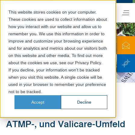
This website stores cookies on your computer.
DE
These cookies are used to collect information about
how you interact with our website and allow us to
remember you. We use this information in order to
improve and customize your browsing experience
and for analytics and metrics about our visitors both
on this website and other media. To find out more
about the cookies we use, see our Privacy Policy.
Neuigkeiten
If you decline, your information won’t be tracked
when you visit this website. A single cookie will be
used in your browser to remember your preference
not to be tracked.
Valicare
Informationen
Neuigkeiten
Accept
Decline
Aktuelles aus dem GMP-,
ATMP-, und Valicare-Umfeld