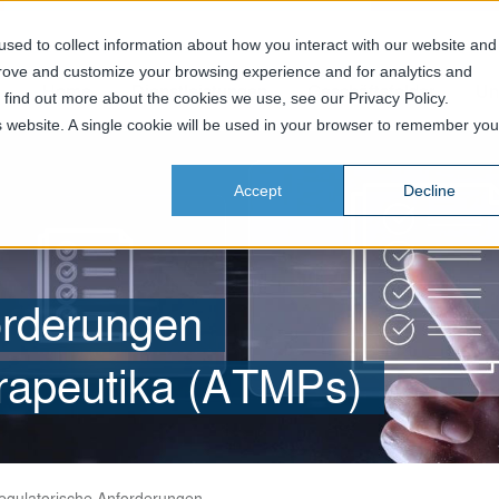
sed to collect information about how you interact with our website and
prove and customize your browsing experience and for analytics and
Home
Dienstleistungen
Geschäftsfelder
Un
o find out more about the cookies we use, see our Privacy Policy.
is website. A single cookie will be used in your browser to remember you
Accept
Decline
orderungen
erapeutika (ATMPs)