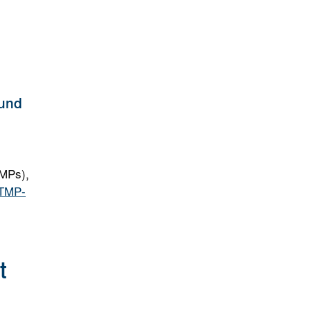
 und
TMPs),
TMP-
t