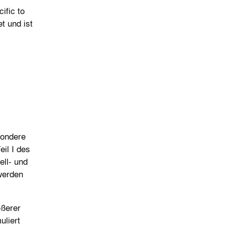
ific to
t und ist
sondere
il I des
ell- und
werden
ößerer
liert