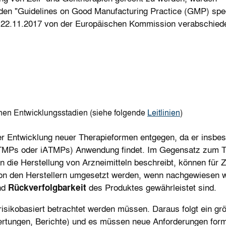
den "Guidelines on Good Manufacturing Practice (GMP) spec
22.11.2017 von der Europäischen Kommission verabschiede
lnen Entwicklungsstadien (siehe folgende
Leitlinien
)
 Entwicklung neuer Therapieformen entgegen, da er insbe
ATMPs oder
iATMPs
) Anwendung findet. Im Gegensatz zum Te
die Herstellung von Arzneimitteln beschreibt, können für Z
von den Herstellern umgesetzt werden, wenn nachgewiesen 
nd
Rückverfolgbarkeit
des Produkt
e
s gewährleistet sind.
 risikobasiert betrachtet werden müssen. Daraus folgt ein gr
tungen, Berichte) und es müssen neue Anforderungen formu