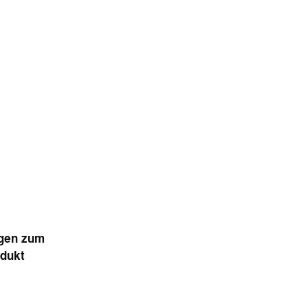
agen zum
odukt