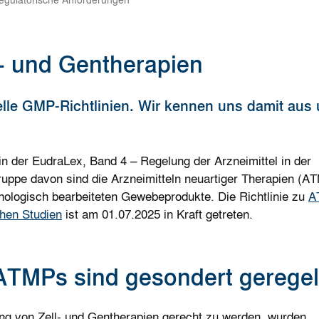
egulatorische Anforderungen
l- und Gentherapien
elle GMP-Richtlinien. Wir kennen uns damit aus
 in
der
EudraLex
, Band 4 – Regelung der Arzneimittel in der
uppe davon sind die Arzneimitteln neuartiger Therapien (A
hnologisch bearbeiteten Gewebeprodukte. Die Richtlinie zu
A
chen Studien
ist am 01.07.2025 in Kraft getreten.
TMPs sind gesondert geregel
ng von Zell- und Gentherapien gerecht zu werden, wurden