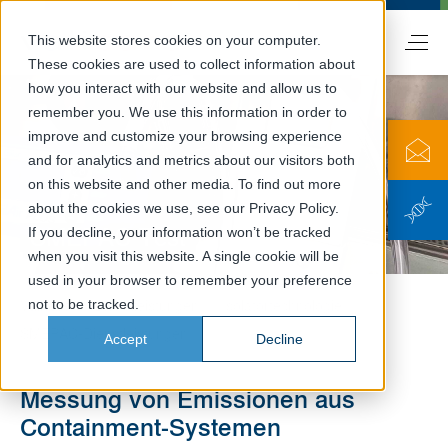
This website stores cookies on your computer.
DE
These cookies are used to collect information about
how you interact with our website and allow us to
remember you. We use this information in order to
improve and customize your browsing experience
and for analytics and metrics about our visitors both
on this website and other media. To find out more
about the cookies we use, see our Privacy Policy.
SMEPAC-Test
If you decline, your information won’t be tracked
when you visit this website. A single cookie will be
used in your browser to remember your preference
not to be tracked.
Valicare
Dienstleistungen
Isolatortechnologie
SMEPAC-Dienstleistungen
Accept
Decline
Messung von Emissionen aus
Containment-Systemen