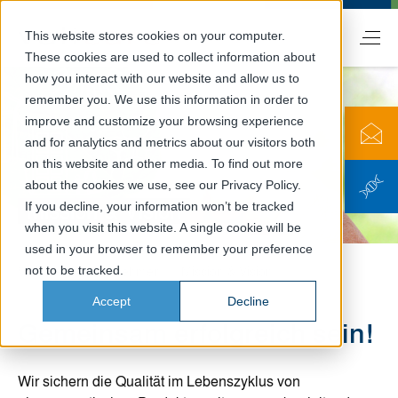
This website stores cookies on your computer.
DE
These cookies are used to collect information about
how you interact with our website and allow us to
remember you. We use this information in order to
improve and customize your browsing experience
and for analytics and metrics about our visitors both
on this website and other media. To find out more
about the cookies we use, see our Privacy Policy.
Mission & Vision
If you decline, your information won’t be tracked
when you visit this website. A single cookie will be
used in your browser to remember your preference
not to be tracked.
Valicare
Unternehmen
Mission & Vision
Accept
Decline
Gemeinsam erfolgreich sein!
Wir sichern die Qualität im Lebenszyklus von