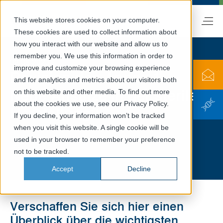
This website stores cookies on your computer.
DE
These cookies are used to collect information about
how you interact with our website and allow us to
remember you. We use this information in order to
02.08.2023
improve and customize your browsing experience
Revision des Annex 1 –
and for analytics and metrics about our visitors both
Neue Ansätze in der sterilen
on this website and other media. To find out more
about the cookies we use, see our Privacy Policy.
Herstellung?
If you decline, your information won’t be tracked
when you visit this website. A single cookie will be
used in your browser to remember your preference
not to be tracked.
Accept
Decline
Verschaffen Sie sich hier einen
Überblick über die wichtigsten