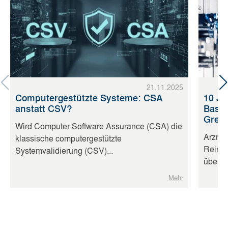
21.11.2025
Computergestützte Systeme: CSA
10 Ja
anstatt CSV?
Basis
Gren
Wird Computer Software Assurance (CSA) die
Arznei
klassische computergestützte
Reinig
Systemvalidierung (CSV)...
überprü
Mehr