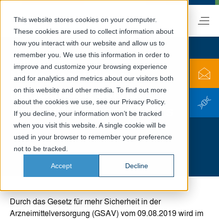
This website stores cookies on your computer.
DE
These cookies are used to collect information about
how you interact with our website and allow us to
remember you. We use this information in order to
09.01.2020
improve and customize your browsing experience
Neue gesetzliche
and for analytics and metrics about our visitors both
Regelungen bei der
on this website and other media. To find out more
about the cookies we use, see our Privacy Policy.
Anwendung von ATMPs
If you decline, your information won’t be tracked
when you visit this website. A single cookie will be
used in your browser to remember your preference
not to be tracked.
Accept
Decline
Durch das Gesetz für mehr Sicherheit in der
Arzneimittelversorgung (GSAV) vom 09.08.2019 wird im