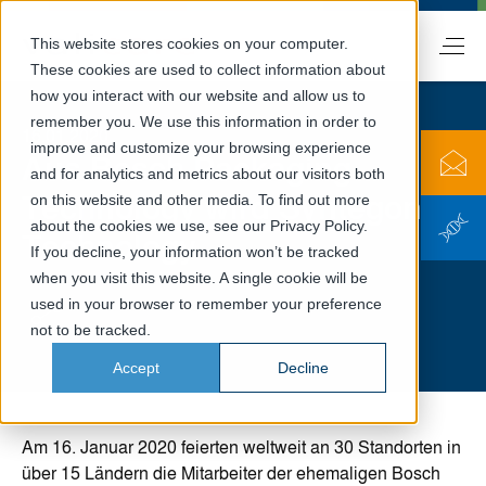
This website stores cookies on your computer.
DE
These cookies are used to collect information about
how you interact with our website and allow us to
remember you. We use this information in order to
16.01.2020
improve and customize your browsing experience
Aus Bosch Packaging
and for analytics and metrics about our visitors both
Technology wird Syntegon
on this website and other media. To find out more
about the cookies we use, see our Privacy Policy.
Technology
If you decline, your information won’t be tracked
when you visit this website. A single cookie will be
used in your browser to remember your preference
not to be tracked.
Accept
Decline
Am 16. Januar 2020 feierten weltweit an 30 Standorten in
über 15 Ländern die Mitarbeiter der ehemaligen Bosch