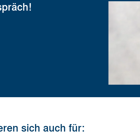
spräch!
ren sich auch für: