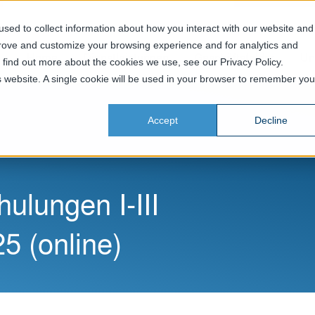
sed to collect information about how you interact with our website and
prove and customize your browsing experience and for analytics and
Home
Dienstleistungen
Geschäftsfelder
Un
o find out more about the cookies we use, see our Privacy Policy.
is website. A single cookie will be used in your browser to remember you
Accept
Decline
lungen I-III
25 (online)