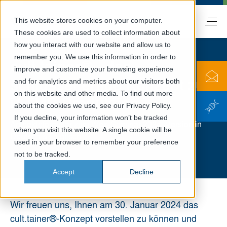
This website stores cookies on your computer.
DE
These cookies are used to collect information about
how you interact with our website and allow us to
remember you. We use this information in order to
cult.tainer® - das
improve and customize your browsing experience
schlüsselfertige Konzept zur
and for analytics and metrics about our visitors both
on this website and other media. To find out more
iATMP-Produktion.
about the cookies we use, see our Privacy Policy.
If you decline, your information won’t be tracked
Anmeldeformular zum Web-Seminar 2024: Version in
when you visit this website. A single cookie will be
Deutsch & Englisch
used in your browser to remember your preference
not to be tracked.
Accept
Decline
Wir freuen uns, Ihnen am 30. Januar 2024 das
cult.tainer®-Konzept vorstellen zu können und