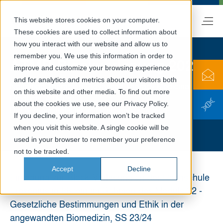
This website stores cookies on your computer.
DE
These cookies are used to collect information about
how you interact with our website and allow us to
remember you. We use this information in order to
ATMP-Blockvorlesung 2024
improve and customize your browsing experience
and for analytics and metrics about our visitors both
Neuartige Therapien (Advanced Therapy Medicinal
on this website and other media. To find out more
Products, ATMPs):
about the cookies we use, see our Privacy Policy.
Die Arzneimittel sind im Heute angekommen!
If you decline, your information won’t be tracked
when you visit this website. A single cookie will be
used in your browser to remember your preference
not to be tracked.
Accept
Decline
Einladung zur Block-Vorlesung an der Hochschule
Fresenius in Idstein im Rahmen des Moduls 22 -
Gesetzliche Bestimmungen und Ethik in der
angewandten Biomedizin, SS 23/24